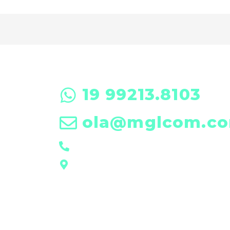
19 99213.8103
ola@mglcom.co
19 3601-0288
Rua Futim Elias, 197 • Americana