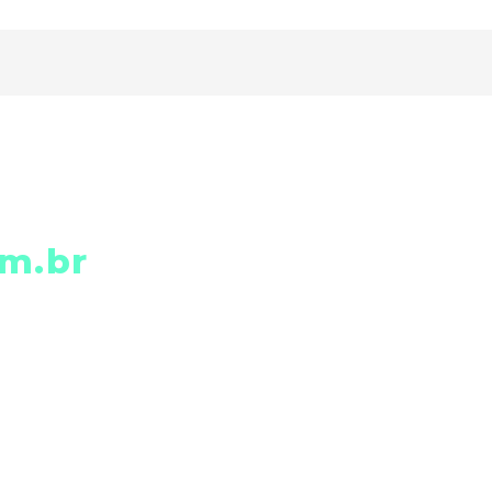
m.br
MGLCOM
/SP