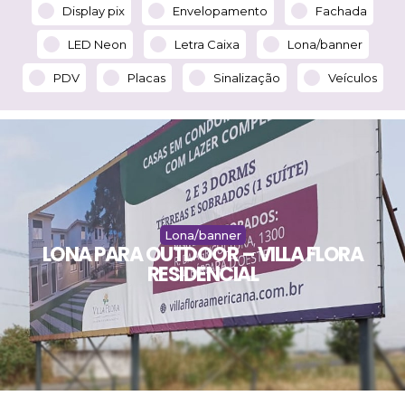
Display pix
Envelopamento
Fachada
LED Neon
Letra Caixa
Lona/banner
PDV
Placas
Sinalização
Veículos
Lona/banner
LONA PARA OUTDOOR – VILLA FLORA
RESIDENCIAL