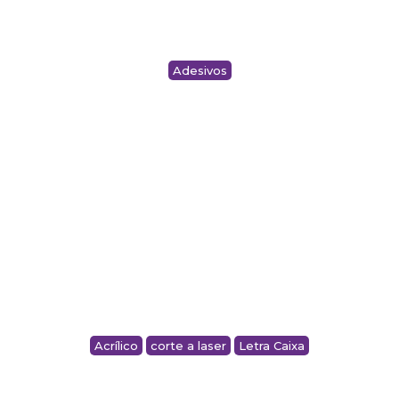
Adesivos
ADESIVOS – TRICZ PARK
Acrílico
corte a laser
Letra Caixa
LOGO EM ACRILICO – ARBOR
CONSTRUTORA