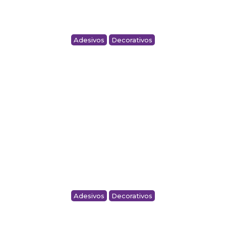
Adesivos
Decorativos
LETREIRO EM ACRILICO PARA ACADEMIA
Adesivos
Decorativos
ADESIVO DECORATIVO PARA QUARTO
INFANTIL