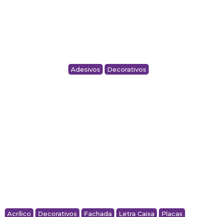
Adesivos
Decorativos
ADESIVO DECORATIVO – SALA DE JOGOS
Acrílico
Decorativos
Fachada
Letra Caixa
Placas