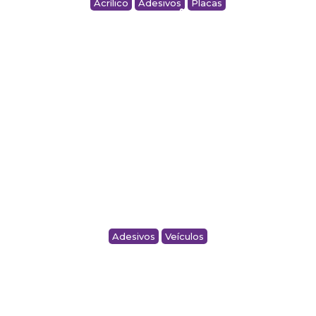
Acrílico
Adesivos
Placas
QUADRO DE INFORMAÇÕES – FUNDAÇÃO
ROMI
Adesivos
Veículos
LOGO EM RECORTE PARA VEÍCULO – CSL