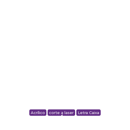
ADESIVO PARA TESTEIRA – AUTOPEÇAS
EUROPA
Acrílico
corte a laser
Letra Caixa
LOGO EM ACRÍLICO – PELISSARI
ENGENHARIA