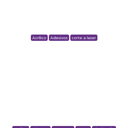
Acrílico
Adesivos
corte a laser
ADESIVO DECORATIVO COM LOGO EM
ACRÍLICO – GOTT WEAR