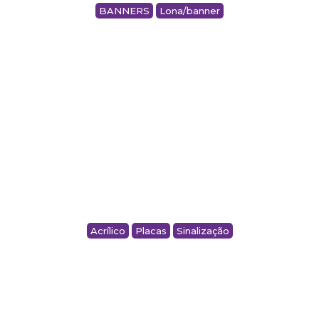
BANNERS
Lona/banner
BANNER ROLL UP – MONDIALLE
Acrílico
Placas
Sinalização
PLACAS EM ACRÍLICO PARA TOTEM – SÃO
VICENTE