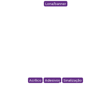
Lona/banner
LONAS – ENTRETONS
Acrílico
Adesivos
Sinalização
PLACA DE SINALIZAÇÃO EM ACRÍLICO –
VOGEL GROUP