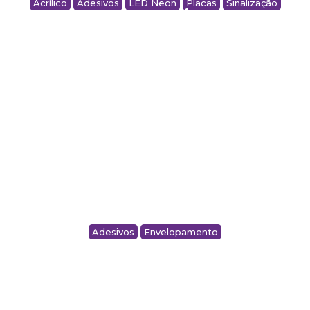
Acrílico
Adesivos
LED Neon
Placas
Sinalização
PLACA CANTO DO CAFÉ – MACHADO
SUSPENSÕES
Adesivos
Envelopamento
ENVELOPAMENTO CERVEJEIRA CONSUL