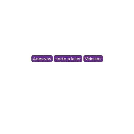
Adesivos
corte a laser
Veículos
FROTA – IDS INTERNATIONAL DIGITAL
SOLUTIONS