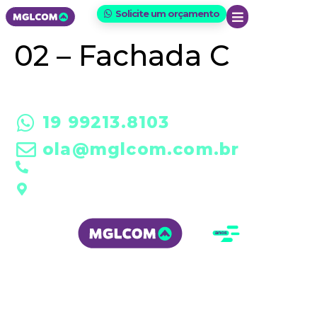
Solicite um orçamento
02 – Fachada C
19 99213.8103
ola@mglcom.com.br
19 3601-0288
Rua Futim Elias, 197 • Americana/SP
MGLCOM Copyright (c) 2023. Todos os direitos reservados