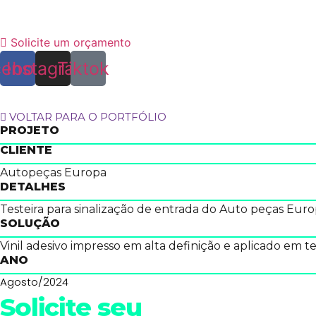
Skip
to
content
Solicite um orçamento
cebook
Instagram
Tiktok
ADESIVO PARA T
VOLTAR PARA O PORTFÓLIO
PROJETO
CLIENTE
Autopeças Europa
DETALHES
Testeira para sinalização de entrada do Auto peças Euro
SOLUÇÃO
Vinil adesivo impresso em alta definição e aplicado em te
ANO
Agosto/2024
Solicite seu