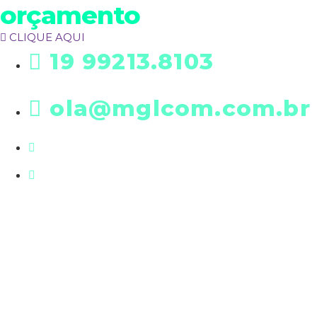
orçamento
CLIQUE AQUI
19 99213.8103
ola@mglcom.com.br
19 3601-0288
Rua Futim Elias, 197 • Americana/SP