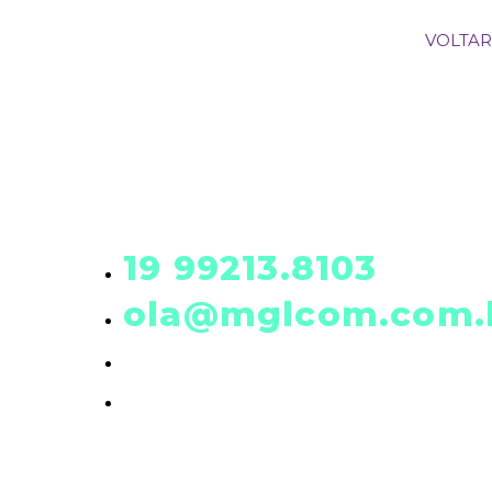
VOLTAR
19 99213.8103
ola@mglcom.com.
19 3601-0288
Rua Futim Elias, 197 • Americana/SP