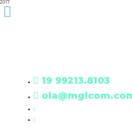
2017
19 99213.8103
ola@mglcom.com
19 3601-0288
Rua Futim Elias, 197 • Americana/S