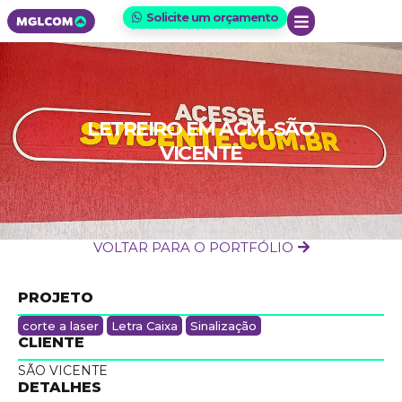
Solicite um orçamento
LETREIRO EM ACM -SÃO
VICENTE
VOLTAR PARA O PORTFÓLIO
PROJETO
corte a laser
Letra Caixa
Sinalização
CLIENTE
SÃO VICENTE
DETALHES