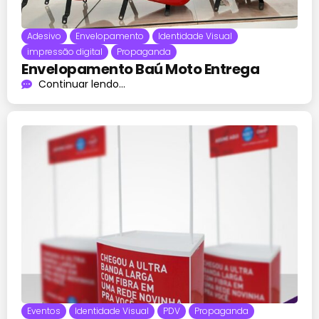
Adesivo
Envelopamento
Identidade Visual
impressão digital
Propaganda
Envelopamento Baú Moto Entrega
Continuar lendo...
Eventos
Identidade Visual
PDV
Propaganda