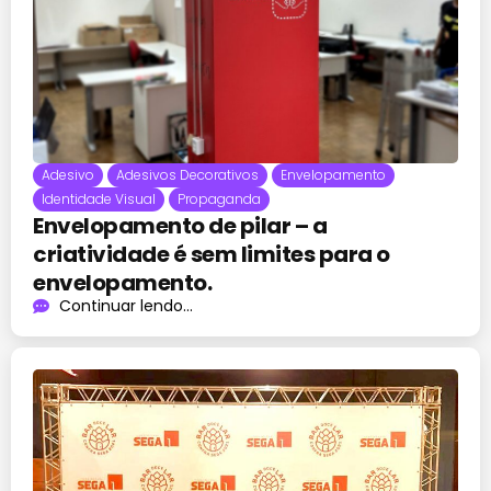
Adesivo
Adesivos Decorativos
Envelopamento
Identidade Visual
Propaganda
Envelopamento de pilar – a
criatividade é sem limites para o
envelopamento.
Continuar lendo...