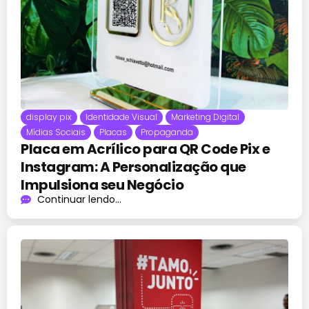
display pix
Identidade Visual
Marketing Digital
Mídias Sociais
Placas
Propaganda
Placa em Acrílico para QR Code Pix e
Instagram: A Personalização que
Impulsiona seu Negócio
Continuar lendo...