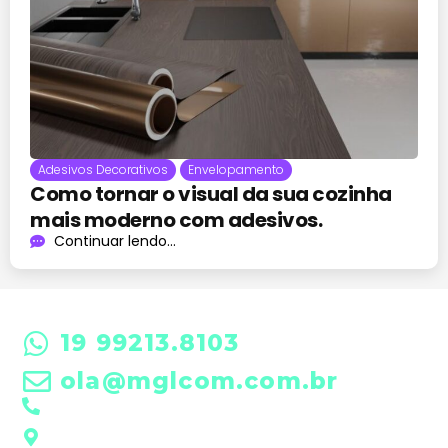
Adesivos Decorativos
Envelopamento
Como tornar o visual da sua cozinha
mais moderno com adesivos.
Continuar lendo...
19 99213.8103
ola@mglcom.com.br
19 3601-0288
Rua Futim Elias, 197 • Americana/SP