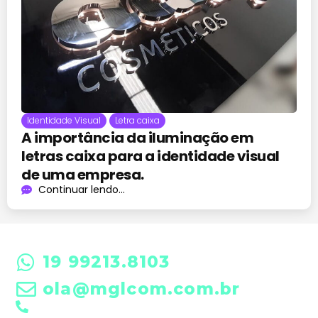
Identidade Visual
Letra caixa
A importância da iluminação em
letras caixa para a identidade visual
de uma empresa.
Continuar lendo...
19 99213.8103
ola@mglcom.com.br
19 3601-0288