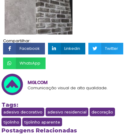
Compartilhar:
Facebook
Linkedin
Twitter
WhatsApp
MGLCOM
Comunicação visual de alta qualidade.
Tags:
adesivo decorativo
adesivo residencial
decoração
tijolinho
tijolinho aparente
Postagens Relacionadas