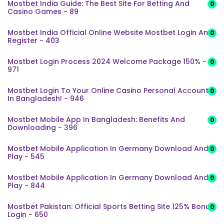
Mostbet India Guide: The Best Site For Betting And
0
Casino Games - 89
Mostbet India Official Online Website Mostbet Login And
0
Register - 403
Mostbet Login Process 2024 Welcome Package 150% -
0
971
Mostbet Login To Your Online Casino Personal Account
0
In Bangladesh! - 946
Mostbet Mobile App In Bangladesh: Benefits And
0
Downloading - 396
Mostbet Mobile Application In Germany Download And
0
Play - 545
Mostbet Mobile Application In Germany Download And
0
Play - 844
Mostbet Pakistan: Official Sports Betting Site 125% Bonus
0
Login - 650