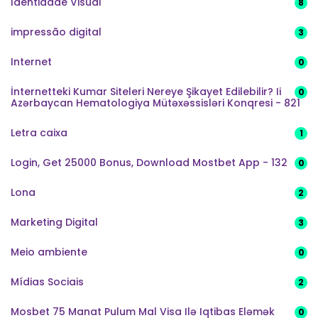
Identidade Visual
8
impressão digital
3
Internet
0
İnternetteki Kumar Siteleri Nereye Şikayet Edilebilir? Ii
0
Azərbaycan Hematologiya Mütəxəssisləri Konqresi - 821
Letra caixa
1
Login, Get 25000 Bonus, Download Mostbet App - 132
0
Lona
2
Marketing Digital
3
Meio ambiente
0
Mídias Sociais
2
Mosbet 75 Manat Pulum Mal Visa Ilə Iqtibas Eləmək
0