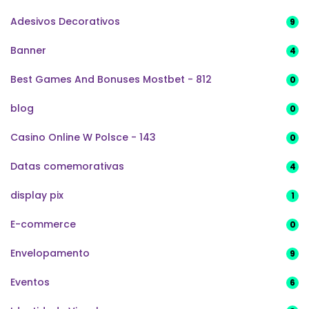
Adesivos Decorativos
9
Banner
4
Best Games And Bonuses Mostbet - 812
0
blog
0
Casino Online W Polsce - 143
0
Datas comemorativas
4
display pix
1
E-commerce
0
Envelopamento
9
Eventos
6