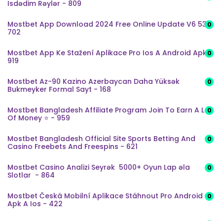
Isdədim Rəylər - 809
Mostbet App Download 2024 Free Online Update V6 53 -
0
702
Mostbet App Ke Stažení Aplikace Pro Ios A Android Apk -
0
919
Mostbet Az-90 Kazino Azerbaycan Daha Yüksək
0
Bukmeyker Formal Sayt - 168
Mostbet Bangladesh Affiliate Program Join To Earn A Lot
0
Of Money ⭐️ - 959
Mostbet Bangladesh Official Site Sports Betting And
0
Casino Freebets And Freespins - 621
Mostbet Casino Analizi Seyrək ️ 5000+ Oyun Lap əla
0
Slotlar ️ - 864
Mostbet Česká Mobilní Aplikace Stáhnout Pro Android
0
Apk A Ios - 422