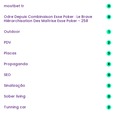
mostbet tr
0
Odre Depuis Combinaison Esse Poker : Le Brave
0
Hiérarchisation Des Maîtrise Esse Poker - 258
Outdoor
1
PDV
2
Placas
3
Propaganda
8
SEO
0
Sinalização
3
Sober living
0
Tunning car
2