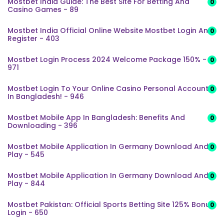
Mostbet India Guide: The Best Site For Betting And
0
Casino Games - 89
Mostbet India Official Online Website Mostbet Login And
0
Register - 403
Mostbet Login Process 2024 Welcome Package 150% -
0
971
Mostbet Login To Your Online Casino Personal Account
0
In Bangladesh! - 946
Mostbet Mobile App In Bangladesh: Benefits And
0
Downloading - 396
Mostbet Mobile Application In Germany Download And
0
Play - 545
Mostbet Mobile Application In Germany Download And
0
Play - 844
Mostbet Pakistan: Official Sports Betting Site 125% Bonus
0
Login - 650