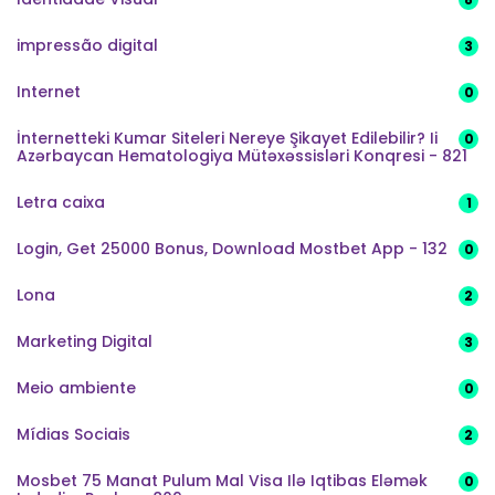
impressão digital
3
Internet
0
İnternetteki Kumar Siteleri Nereye Şikayet Edilebilir? Ii
0
Azərbaycan Hematologiya Mütəxəssisləri Konqresi - 821
Letra caixa
1
Login, Get 25000 Bonus, Download Mostbet App - 132
0
Lona
2
Marketing Digital
3
Meio ambiente
0
Mídias Sociais
2
Mosbet 75 Manat Pulum Mal Visa Ilə Iqtibas Eləmək
0