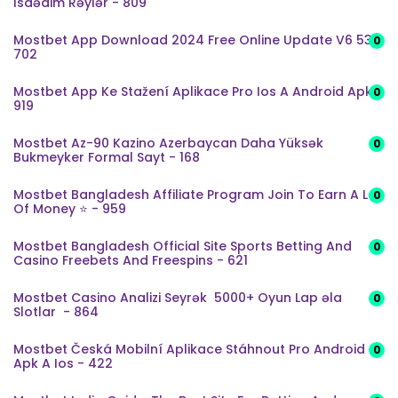
Isdədim Rəylər - 809
Mostbet App Download 2024 Free Online Update V6 53 -
0
702
Mostbet App Ke Stažení Aplikace Pro Ios A Android Apk -
0
919
Mostbet Az-90 Kazino Azerbaycan Daha Yüksək
0
Bukmeyker Formal Sayt - 168
Mostbet Bangladesh Affiliate Program Join To Earn A Lot
0
Of Money ⭐️ - 959
Mostbet Bangladesh Official Site Sports Betting And
0
Casino Freebets And Freespins - 621
Mostbet Casino Analizi Seyrək ️ 5000+ Oyun Lap əla
0
Slotlar ️ - 864
Mostbet Česká Mobilní Aplikace Stáhnout Pro Android
0
Apk A Ios - 422