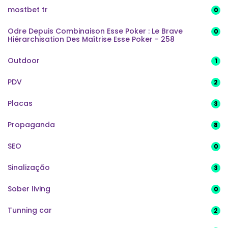
mostbet tr
0
Odre Depuis Combinaison Esse Poker : Le Brave
0
Hiérarchisation Des Maîtrise Esse Poker - 258
Outdoor
1
PDV
2
Placas
3
Propaganda
8
SEO
0
Sinalização
3
Sober living
0
Tunning car
2