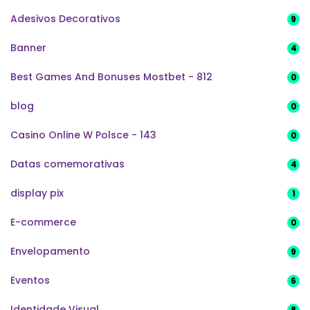
Adesivos Decorativos
9
Banner
4
Best Games And Bonuses Mostbet - 812
0
blog
0
Casino Online W Polsce - 143
0
Datas comemorativas
4
display pix
1
E-commerce
0
Envelopamento
9
Eventos
6
Identidade Visual
8